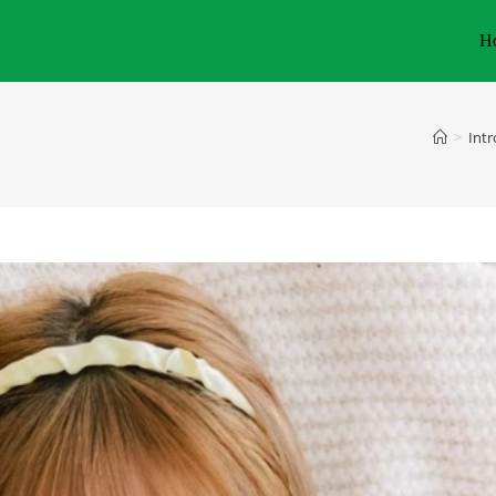
H
>
Int